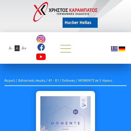
A-
A
A+
/
/
/
/
Αρχική
Διδακτικές σειρές
A1 - B1
Ενήλικες
ΜΟΜΕΝΤΕ σε 3 τόμους