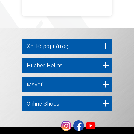
Χρ. Καραμπάτος
Hueber Hellas
Μενού
Online Shops