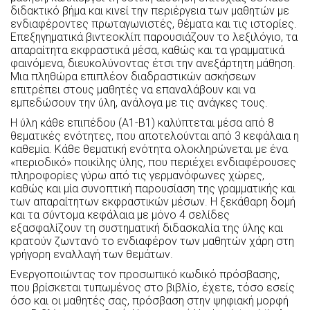
διδακτικό βήμα και κινεί την περιέργεια των μαθητών με
ενδιαφέροντες πρωταγωνιστές, θέματα και τις ιστορίες.
Επεξηγηματικά βιντεοκλίπ παρουσιάζουν το λεξιλόγιο, τα
απαραίτητα εκφραστικά μέσα, καθώς και τα γραμματικά
φαινόμενα, διευκολύνοντας έτσι την ανεξάρτητη μάθηση.
Μια πληθώρα επιπλέον διαδραστικών ασκήσεων
επιτρέπει στους μαθητές να επαναλάβουν και να
εμπεδώσουν την ύλη, ανάλογα με τις ανάγκες τους.
Η ύλη κάθε επιπέδου (Α1-B1) καλύπτεται μέσα από 8
θεματικές ενότητες, που αποτελούνται από 3 κεφάλαια η
καθεμία. Κάθε θεματική ενότητα ολοκληρώνεται με ένα
«περιοδικό» ποικίλης ύλης, που περιέχει ενδιαφέρουσες
πληροφορίες γύρω από τις γερμανόφωνες χώρες,
καθώς και μία συνοπτική παρουσίαση της γραμματικής και
των απαραίτητων εκφραστικών μέσων. Η ξεκάθαρη δομή
και τα σύντομα κεφάλαια με μόνο 4 σελίδες
εξασφαλίζουν τη συστηματική διδασκαλία της ύλης και
κρατούν ζωντανό το ενδιαφέρον των μαθητών χάρη στη
γρήγορη εναλλαγή των θεμάτων.
Ενεργοποιώντας τον προσωπικό κωδικό πρόσβασης,
που βρίσκεται τυπωμένος στο βιβλίο, έχετε, τόσο εσείς
όσο και οι μαθητές σας, πρόσβαση στην ψηφιακή μορφή