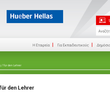
Η Eταιρεία
Για Εκπαιδευτικούς
Δημόσια
/
ή
für den Lehrer
für den Lehrer